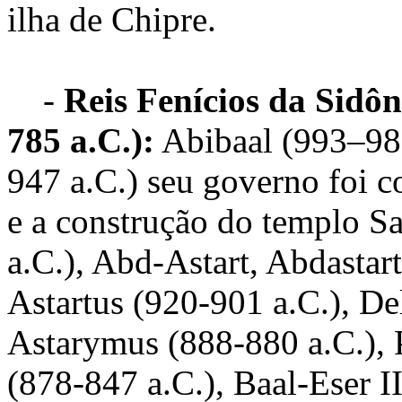
ilha de Chipre.
-
Reis Fenícios da Sidôn
785 a.C.):
Abibaal (993–981
947 a.C.) seu governo foi 
e a construção do templo S
a.C.), Abd-Astart, Abdastar
Astartus (920-901 a.C.), De
Astarymus (888-880 a.C.), P
(878-847 a.C.), Baal-Eser II