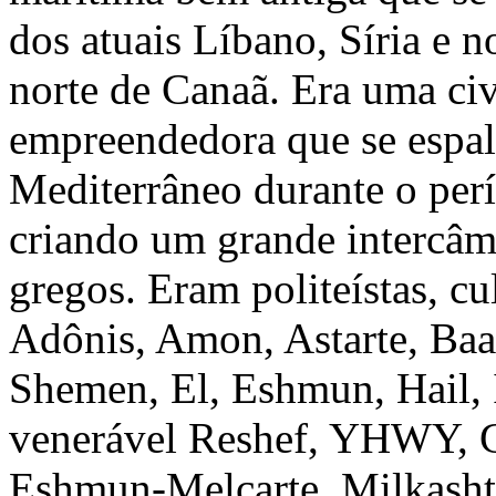
dos atuais Líbano, Síria e no
norte de Canaã. Era uma ci
empreendedora que se espal
Mediterrâneo durante o perí
criando um grande intercâm
gregos. Eram politeístas, c
Adônis, Amon, Astarte, Baa
Shemen, El, Eshmun, Hail, Í
venerável Reshef, YHWY, 
Eshmun-Melcarte, Milkasht