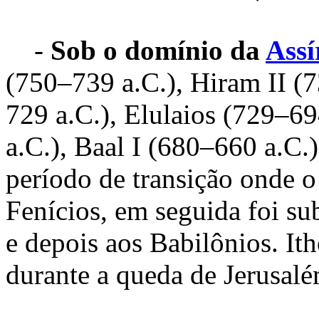
-
Sob o domínio da
Assí
(750–739 a.C.), Hiram II (
729 a.C.), Elulaios (729–6
a.C.), Baal I (680–660 a.C.
período de transição onde o 
Fenícios, em seguida foi s
e depois aos Babilônios. It
durante a queda de Jerusalé