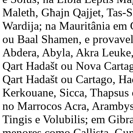
Maleth, Għajn Qajjet, Tas-Sil
Wardija; na Mauritânia em 
ou Baal Shamen, e provave
Abdera, Abyla, Akra Leuke,
Qart Hadašt ou Nova Cartag
Qart Hadašt ou Cartago, H
Kerkouane, Sicca, Thapsus 
no Marrocos Acra, Arambys,
Tingis e Volubilis; em Gibra
menores como Callista, Gun