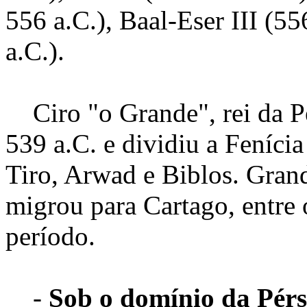
556 a.C.), Baal-Eser III (5
a.C.).
Ciro "o Grande", rei da Pé
539 a.C. e dividiu a Feníci
Tiro, Arwad e Biblos. Grand
migrou para Cartago, entre 
período.
-
Sob o domínio da Pérsi